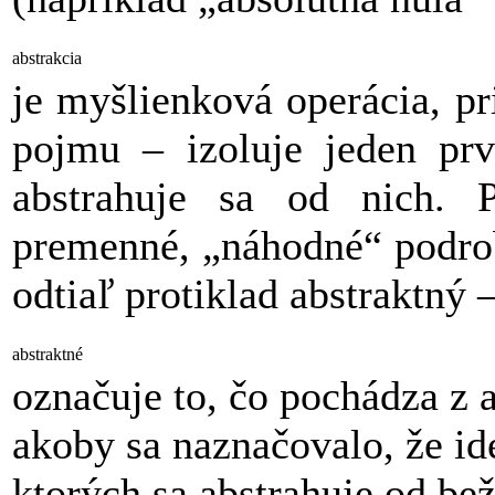
abstrakcia
je myšlienková operácia, pr
pojmu – izoluje jeden prv
abstrahuje sa od nich. P
premenné, „náhodné“ podrob
odtiaľ protiklad abstraktný 
abstraktné
označuje to, čo pochádza z 
akoby sa naznačovalo, že id
ktorých sa abstrahuje od be