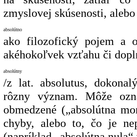
zmyslovej skúsenosti, alebo 
absolútno
ako filozofický pojem a 
akéhokoľvek vzťahu či dopl
absolútny
/z lat. absolutus, dokonal
rôzny význam. Môže ozna
obmedzené („absolútna mon
chyby, alebo to, čo je ne
(napríklad „absolútna nula“ 