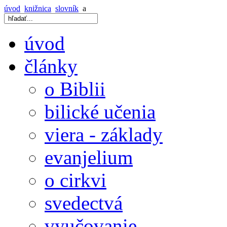
úvod
knižnica
slovník
a
úvod
články
o Biblii
bilické učenia
viera - základy
evanjelium
o cirkvi
svedectvá
vyučovanie