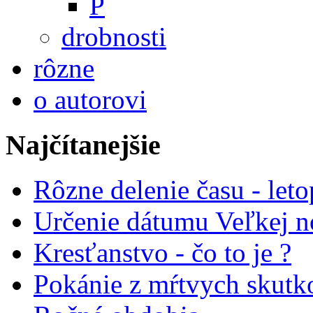
P
drobnosti
rôzne
o autorovi
Najčítanejšie
Rôzne delenie času - leto
Určenie dátumu Veľkej n
Kresťanstvo - čo to je ?
Pokánie z mŕtvych skutk