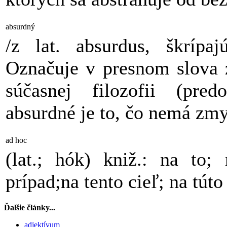
absurdný
/z lat. absurdus, škrípaj
Označuje v presnom slova z
súčasnej filozofii (pred
absurdné je to, čo nemá zm
ad hoc
(lat.; hók) kniž.: na to; 
prípad;na tento cieľ; na túto 
Ďalšie články...
adjektívum