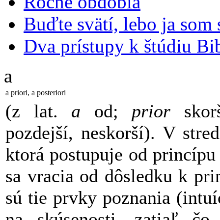
Ročné obdobia
Buďte svätí, lebo ja som 
Dva prístupy k štúdiu Bib
a
a priori, a posteriori
(z lat.
a
od;
prior
skorš
pozdejší, neskorší). V str
ktorá postupuje od princípu
sa vracia od dôsledku k pr
sú tie prvky poznania (intuí
na skúsenosti, zatiaľ č