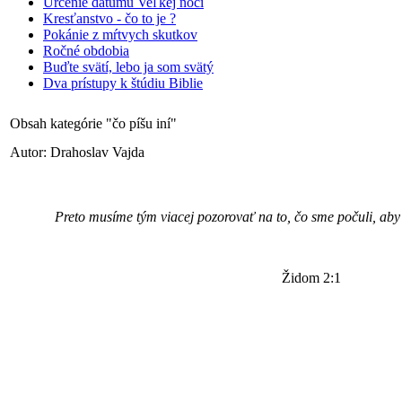
Určenie dátumu Veľkej noci
Kresťanstvo - čo to je ?
Pokánie z mŕtvych skutkov
Ročné obdobia
Buďte svätí, lebo ja som svätý
Dva prístupy k štúdiu Biblie
Obsah kategórie "čo píšu iní"
Autor: Drahoslav Vajda
Preto musíme tým viacej pozorovať na to, čo sme počuli, ab
Židom 2:1