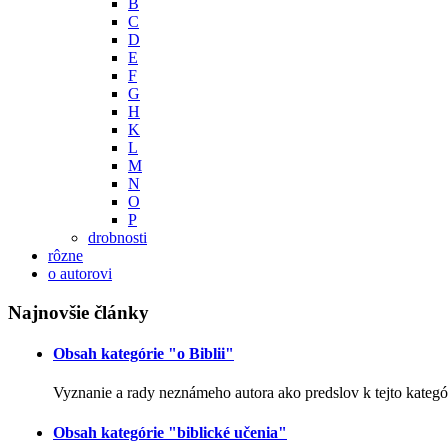
B
C
D
E
F
G
H
K
L
M
N
O
P
drobnosti
rôzne
o autorovi
Najnovšie články
Obsah kategórie "o Biblii"
Vyznanie a rady neznámeho autora ako predslov k tejto kategór
Obsah kategórie "biblické učenia"