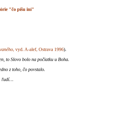
rie "čo píšu iní"
ovaného
, vyd. A-alef, Ostrava 1996
).
en, to Slovo bolo na počiatku u Boha.
edno z toho, čo povstalo.
om ľudí…