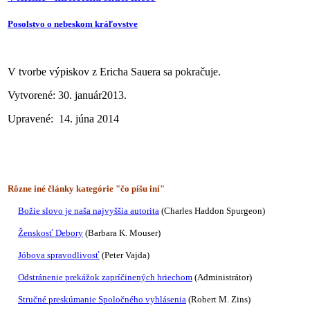
Posolstvo o nebeskom kráľovstve
V tvorbe výpiskov z Ericha Sauera sa pokračuje.
Vytvorené: 30. január2013.
Upravené: 14. júna 2014
Rôzne iné články kategórie "čo píšu iní"
Božie slovo je naša najvyššia autorita
(Charles Haddon Spurgeon)
Ženskosť Debory
(Barbara K. Mouser)
Jóbova spravodlivosť
(Peter Vajda)
Odstránenie prekážok zapríčinených hriechom
(Administrátor)
Stručné preskúmanie Spoločného vyhlásenia
(Robert M. Zins)