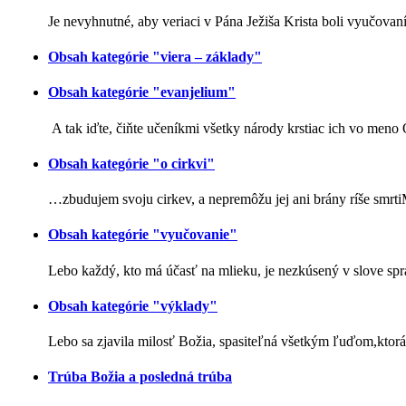
Je nevyhnutné, aby veriaci v Pána Ježiša Krista boli vyučova
Obsah kategórie "viera – základy"
Obsah kategórie "evanjelium"
A tak iďte, čiňte učeníkmi všetky národy krstiac ich vo men
Obsah kategórie "o cirkvi"
…zbudujem svoju cirkev, a nepremôžu jej ani brány ríše smrt
Obsah kategórie "vyučovanie"
Lebo každý, kto má účasť na mlieku, je nezkúsený v slove sp
Obsah kategórie "výklady"
Lebo sa zjavila milosť Božia, spasiteľná všetkým ľuďom,ktorá
Trúba Božia a posledná trúba