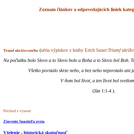
Zoznam článkov
a odpovedajúcich liniek
kategó
(
séria
výpiskov z knihy Erich Sauer:
Triumf ukriž
Trumf ukrižovaného
Na počiatku bolo Slovo a to Slovo bolo u Boha a to Slovo bol Boh. T
Všetko povstalo skrze neho, a bez neho nepovstalo ani j
V ňom bol život, a ten život bol svetl
(Ján 1:1-4 ).
Príchod z výsosti
Zjavenie Spasiteľa sveta
Vtelenie - historická skutočnosť