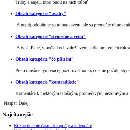
Trúby a anjeli, ktorí budú na nich trúbiť
Obsah kategórie "úvahy"
A nepripodobňujte sa tomuto svetu, ale sa premeňte obnovením 
Obsah kategórie "stvorenie a veda"
A ty si, Pane, v počiatkoch založil zem, a dielom tvojich rúk 
Obsah kategórie "čo píšu iní"
Preto musíme tým viacej pozorovať na to, čo sme počuli, aby
Obsah kategorie "kontradikcie"
Komentáre k niektorým falošným, protirečivým, nezdravým a
Naspäť
Ďalej
Najčítanejšie
Rôzne delenie času - letopočty a kalendáre