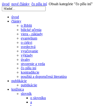
úvod
nové články
čo píšu iní
Obsah kategórie "čo píšu iní"
úvod
články
o Biblii
bilické učenia
viera - základy
evanjelium
o cirkvi
svedectvá
vyučovanie
výklady
úvahy
stvorenie a veda
čo píšu iní
kontradikcie
použitá a doporučená literatúra
publikácie
publikáciie
knižnica
slovník
o slovníku
a