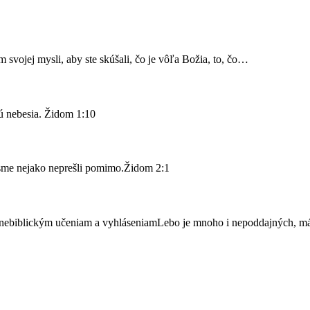
svojej mysli, aby ste skúšali, čo je vôľa Božia, to, čo…
sú nebesia. Židom 1:10
 sme nejako neprešli pomimo.Židom 2:1
 nebiblickým učeniam a vyhláseniamLebo je mnoho i nepoddajných, 