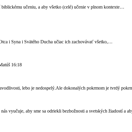
ní biblickému učeniu, a aby všetko (celé) učenie v plnom kontexte…
o Otca i Syna i Svätého Ducha učiac ich zachovávať všetko,…
iMatúš 16:18
ravodlivosti, lebo je nedospelý.Ale dokonalých pokrmom je tvrdý pok
 nás vyučuje, aby sme sa odriekli bezbožnosti a svetských žiadostí a 